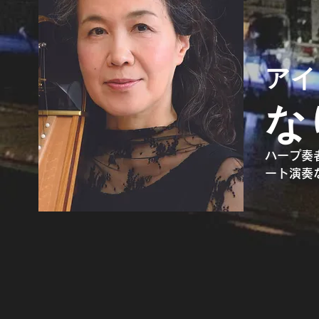
アイ
な
ハープ奏
ート演奏
Flead
戦に出場。
ンのハー
フラー・フ
プ・ソロ部
制作フィル
東京藝術
教育学会