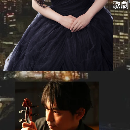
歌劇
その後
ゾFe
くる温
日本で
ど日本
16年
オペラ
ューを
出）。
G.Ve
に、日
出）。
1年間
また、