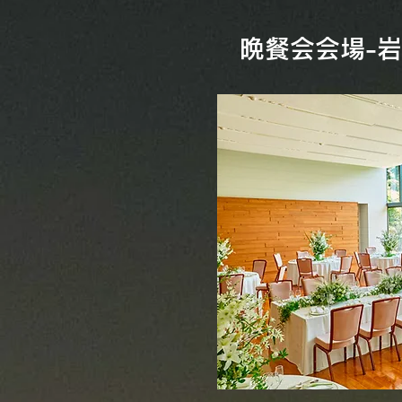
​晩餐会会場-