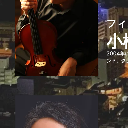
ボラン
音楽劇
フィ
22年
応援す
小
ーモニ
復興国
受賞。
2004
イナリ
ンド、ク
金主催
より教え
2019
二期会
の制作を
氏の来日
伊勢神宮
23年8
作曲、演
日本を代
っている