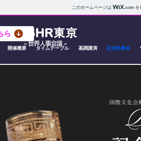
このホームページは
.com
を
ちら
​-
-
世界人事会議
開催概要
タイムテーブル
基調講演
記念晩餐会