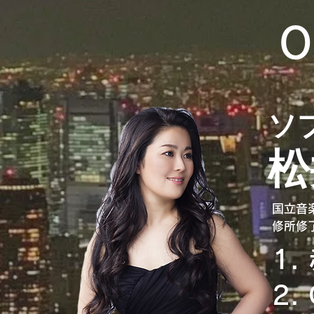
​
ソ
松
国立音
修所修了
1
第25
ン国際
2.
ジノ・
コンク